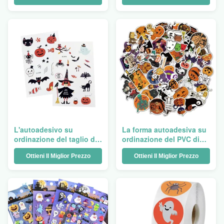
su ordinazione delle
taglio di bacio singolo
etichette degli
autoadesivi del taccuino
L'autoadesivo su
La forma autoadesiva su
ordinazione del taglio di
ordinazione del PVC di
bacio riveste i piccoli
bacio del taglio dello
Ottieni Il Miglior Prezzo
Ottieni Il Miglior Prezzo
autoadesivi tagliati
strato divertente
impermeabili rotola il
dell'autoadesivo ha
fumetto
tagliato la stampa
dell'autoadesivo