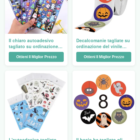
Il chiaro autoadesivo
Decalcomanie tagliate su
tagliato su ordinazione
ordinazione del vinile
identifica stampando A5
della scimmia smontabile
Ottieni Il Miglior Prezzo
Ottieni Il Miglior Prezzo
fumetto autoadesivo
animale dello strato
trasparente
dell'autoadesivo del
taglio di bacio di Emoji di
scintillio
L'autoadesivo tagliato
Il bacio ha tagliato gli