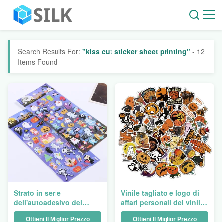
Search Results For:
"kiss cut sticker sheet printing"
- 12
Items Found
Strato in serie
Vinile tagliato e logo di
dell'autoadesivo del
affari personali del vinile
taglio di bacio che
della stampa dello strato
Ottieni Il Miglior Prezzo
Ottieni Il Miglior Prezzo
stampa il vinile tagliato
dell'autoadesivo del