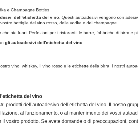
 vodka e Champagne Bottles
desivi dell'etichetta del vino
. Questi autoadesivi vengono con adesiv
e vostre bottiglie del vino rosso, della vodka e del champagne.
e sta fuori. Perfezioni per i ristoranti, le barre, fabbriche di birra e pi
con
gli autoadesivi dell'etichetta del vino
.
l vostro vino, whiskey, il vino rosso e le etichette della birra. I nostri a
'etichetta del vino
ostri prodotti dell'autoadesivo dell'etichetta del vino. Il nostro g
lazione, al funzionamento, o al mantenimento dei vostri autoadesiv
 il vostro prodotto. Se avete domande o di preoccupazioni, contat