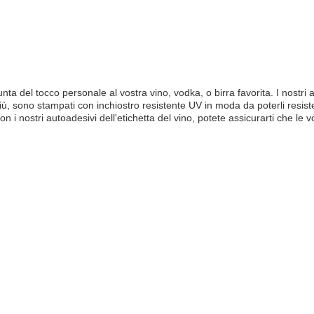
giunta del tocco personale al vostra vino, vodka, o birra favorita. I nost
iù, sono stampati con inchiostro resistente UV in moda da poterli resiste
n i nostri autoadesivi dell'etichetta del vino, potete assicurarti che le 