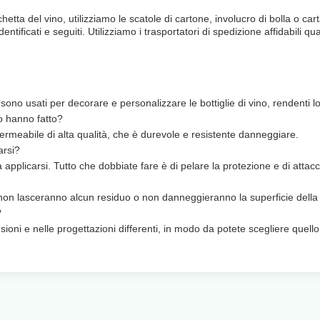
chetta del vino, utilizziamo le scatole di cartone, involucro di bolla o car
identificati e seguiti. Utilizziamo i trasportatori di spedizione affidabili
sono usati per decorare e personalizzare le bottiglie di vino, rendenti lor
no hanno fatto?
impermeabile di alta qualità, che è durevole e resistente danneggiare.
arsi?
a applicarsi. Tutto che dobbiate fare è di pelare la protezione e di attaccar
e non lasceranno alcun residuo o non danneggieranno la superficie della b
?
sioni e nelle progettazioni differenti, in modo da potete scegliere quello 