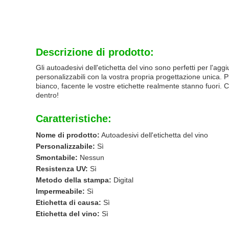
Descrizione di prodotto:
Gli autoadesivi dell'etichetta del vino sono perfetti per l'ag
personalizzabili con la vostra propria progettazione unica. P
bianco, facente le vostre etichette realmente stanno fuori. Co
dentro!
Caratteristiche:
Nome di prodotto:
Autoadesivi dell'etichetta del vino
Personalizzabile:
Sì
Smontabile:
Nessun
Resistenza UV:
Sì
Metodo della stampa:
Digital
Impermeabile:
Sì
Etichetta di causa:
Sì
Etichetta del vino:
Sì