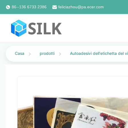
86--136 6733 2386
feliciazhou@pa.ecer.com
Casa
prodotti
Autoadesivi dell'etichetta del v